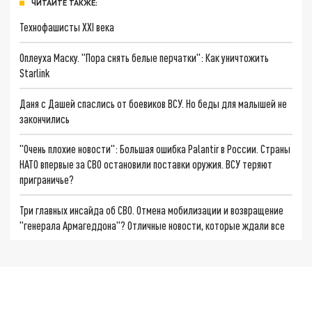
ЧИТАЙТЕ ТАКЖЕ:
Технофашисты XXI века
Оплеуха Маску. "Пора снять белые перчатки": Как уничтожить
Starlink
Даня с Дашей спаслись от боевиков ВСУ. Но беды для малышей не
закончились
"Очень плохие новости": Большая ошибка Palantir в России. Страны
НАТО впервые за СВО остановили поставки оружия. ВСУ теряют
приграничье?
Три главных инсайда об СВО. Отмена мобилизации и возвращение
"генерала Армагеддона"? Отличные новости, которые ждали все