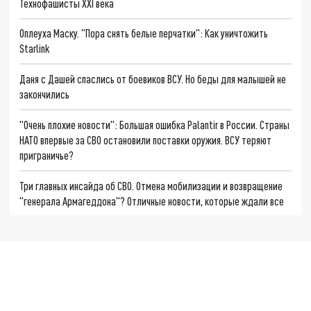
Технофашисты XXI века
Оплеуха Маску. "Пора снять белые перчатки": Как уничтожить
Starlink
Даня с Дашей спаслись от боевиков ВСУ. Но беды для малышей не
закончились
"Очень плохие новости": Большая ошибка Palantir в России. Страны
НАТО впервые за СВО остановили поставки оружия. ВСУ теряют
приграничье?
Три главных инсайда об СВО. Отмена мобилизации и возвращение
"генерала Армагеддона"? Отличные новости, которые ждали все