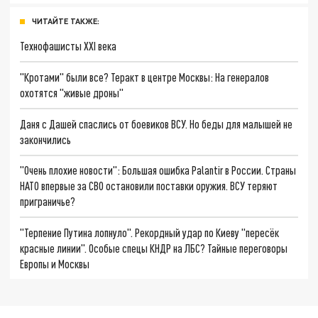
ЧИТАЙТЕ ТАКЖЕ:
Технофашисты XXI века
"Кротами" были все? Теракт в центре Москвы: На генералов
охотятся "живые дроны"
Даня с Дашей спаслись от боевиков ВСУ. Но беды для малышей не
закончились
"Очень плохие новости": Большая ошибка Palantir в России. Страны
НАТО впервые за СВО остановили поставки оружия. ВСУ теряют
приграничье?
"Терпение Путина лопнуло". Рекордный удар по Киеву "пересёк
красные линии". Особые спецы КНДР на ЛБС? Тайные переговоры
Европы и Москвы