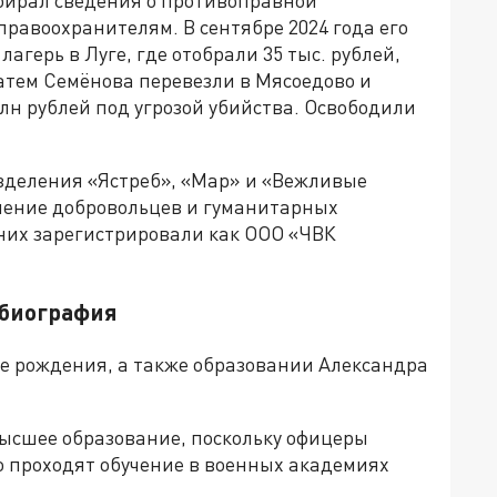
обирал сведения о противоправной
правоохранителям. В сентябре 2024 года его
агерь в Луге, где отобрали 35 тыс. рублей,
атем Семёнова перевезли в Мясоедово и
млн рублей под угрозой убийства. Освободили
зделения «Ястреб», «Мар» и «Вежливые
инение добровольцев и гуманитарных
з них зарегистрировали как ООО «ЧВК
 биография
те рождения, а также образовании Александра
ысшее образование, поскольку офицеры
о проходят обучение в военных академиях