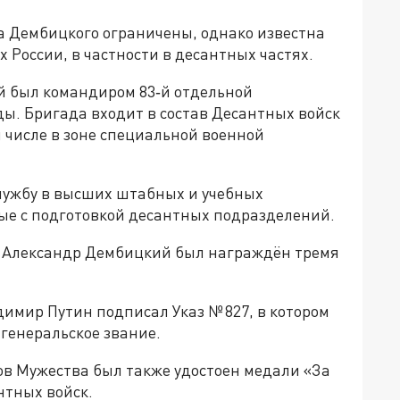
а Дембицкого ограничены, однако известна
 России, в частности в десантных частях.
ий был командиром 83‑й отдельной
ы. Бригада входит в состав Десантных войск
м числе в зоне специальной военной
лужбу в высших штабных и учебных
ные с подготовкой десантных подразделений.
к Александр Дембицкий был награждён тремя
димир Путин подписал Указ № 827, в котором
генеральское звание.
в Мужества был также удостоен медали «За
нтных войск.