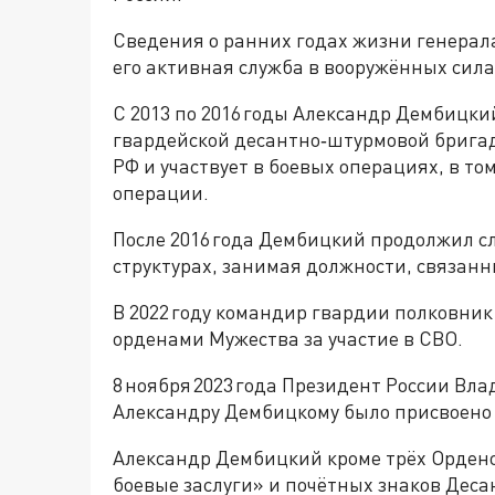
Сведения о ранних годах жизни генерал
его активная служба в вооружённых силах
С 2013 по 2016 годы Александр Дембицк
гвардейской десантно‑штурмовой бригад
РФ и участвует в боевых операциях, в то
операции.
После 2016 года Дембицкий продолжил с
структурах, занимая должности, связан
В 2022 году командир гвардии полковни
орденами Мужества за участие в СВО.
8 ноября 2023 года Президент России Вла
Александру Дембицкому было присвоено 
Александр Дембицкий кроме трёх Ордено
боевые заслуги» и почётных знаков Деса