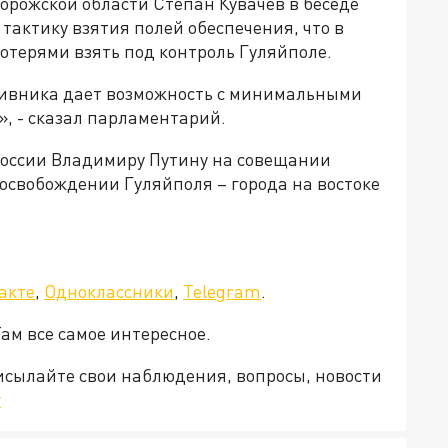
орожской области Степан Кувачев в беседе
тактику взятия полей обеспечения, что в
отерями взять под контроль Гуляйполе.
тивника дает возможность с минимальными
, - сказал парламентарий.
 России Владимиру Путину на совещании
освобождении Гуляйполя – города на востоке
акте
,
Одноклассники
,
Telegram
.
Там все самое интересное.
рисылайте свои наблюдения, вопросы, новости
v