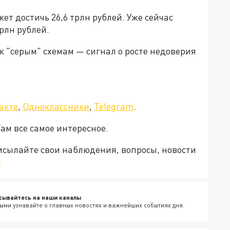
ет достичь 26,6 трлн рублей. Уже сейчас
рлн рублей.
к "серым" схемам — сигнал о росте недоверия
акте
,
Одноклассники
,
Telegram
.
Там все самое интересное.
рисылайте свои наблюдения, вопросы, новости
v
сывайтесь на наши каналы
ыми узнавайте о главных новостях и важнейших событиях дня.