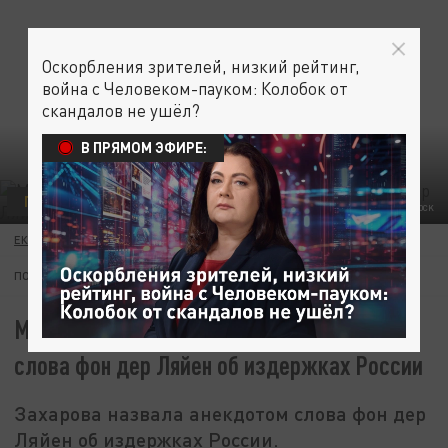
Оскорбления зрителей, низкий рейтинг,
война с Человеком-пауком: Колобок от
скандалов не ушёл?
В ПРЯМОМ ЭФИРЕ:
ПОЛИТИКА
ФОТО: LEV RADIN/SHUTTERSTOCK
ЕКАТЕРИНА КНЯЗЕВА
13 ДЕКАБРЯ 06:58
ПОДПИШИТЕСЬ:
Мария Захарова сравнила с анекдотом
слова фон дер Ляйен об издержках России
Захарова назвала анекдотом слова фон дер
Ляйен об издержках России.