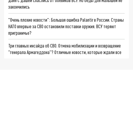
Даня с Дашей спаслись от боевиков ВСУ. Но беды для малышей не
закончились
"Очень плохие новости": Большая ошибка Palantir в России. Страны
НАТО впервые за СВО остановили поставки оружия. ВСУ теряют
приграничье?
Три главных инсайда об СВО. Отмена мобилизации и возвращение
"генерала Армагеддона"? Отличные новости, которые ждали все