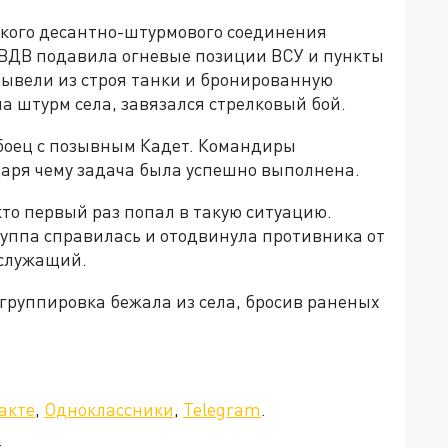
ского десантно-штурмового соединения
 ВДВ подавила огневые позиции ВСУ и пункты
ывели из строя танки и бронированную
а штурм села, завязался стрелковый бой.
 боец с позывным Кадет. Командиры
даря чему задача была успешно выполнена.
кто первый раз попал в такую ситуацию.
руппа справилась и отодвинула противника от
служащий.
группировка бежала из села, бросив раненых
акте
,
Одноклассники
,
Telegram
.