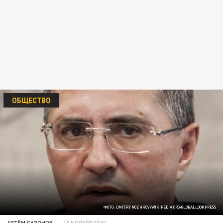
ОБЩЕСТВО
ФОТО: DMITRY ROZHKOV/WIKIPEDIA.ORG/GLOBALLOOKPRESS
АРТЁМ САЗОНОВ
18 НОЯБРЯ 07:51