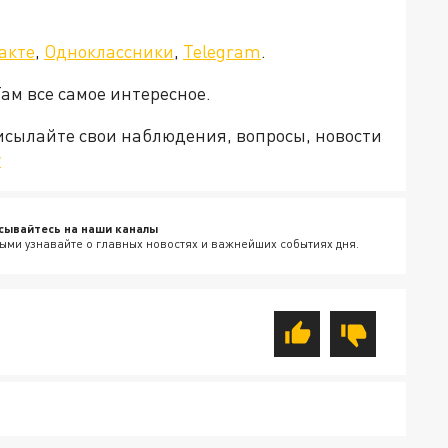
акте
,
Одноклассники
,
Telegram
.
Там все самое интересное.
рисылайте свои наблюдения, вопросы, новости
v
сывайтесь на наши каналы
ыми узнавайте о главных новостях и важнейших событиях дня.