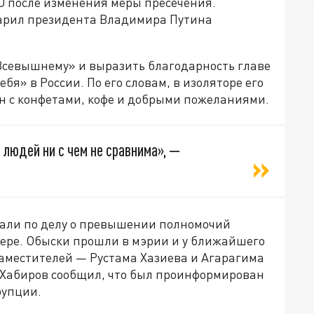
 после изменения меры пресечения.
арил президента Владимира Путина
 Всевышнему» и выразить благодарность главе
бя» в России. По его словам, в изоляторе его
н с конфетами, кофе и добрыми пожеланиями.
людей ни с чем не сравнима», —
жали по делу о превышении полномочий
мере. Обыски прошли в мэрии и у ближайшего
заместителей — Рустама Хазиева и Агарагима
Хабиров сообщил, что был проинформирован
рупции.