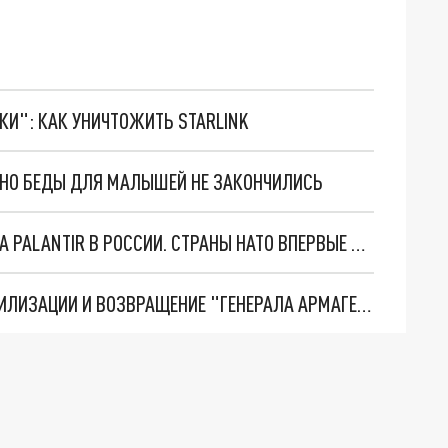
ТКИ": КАК УНИЧТОЖИТЬ STARLINK
. НО БЕДЫ ДЛЯ МАЛЫШЕЙ НЕ ЗАКОНЧИЛИСЬ
"ОЧЕНЬ ПЛОХИЕ НОВОСТИ": БОЛЬШАЯ ОШИБКА PALANTIR В РОССИИ. СТРАНЫ НАТО ВПЕРВЫЕ ЗА СВО ОСТАНОВИЛИ ПОСТАВКИ ОРУЖИЯ. ВСУ ТЕРЯЮТ ПРИГРАНИЧЬЕ?
ТРИ ГЛАВНЫХ ИНСАЙДА ОБ СВО. ОТМЕНА МОБИЛИЗАЦИИ И ВОЗВРАЩЕНИЕ "ГЕНЕРАЛА АРМАГЕДДОНА"? ОТЛИЧНЫЕ НОВОСТИ, КОТОРЫЕ ЖДАЛИ ВСЕ