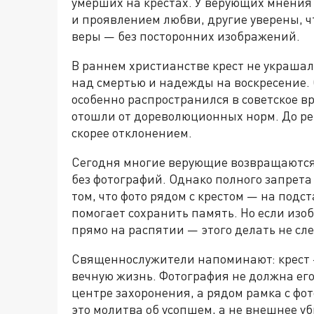
умерших на крестах. У верующих мнения
и проявлением любви, другие уверены, ч
веры — без посторонних изображений.
В раннем христианстве крест не украшал
над смертью и надежды на воскресение.
особенно распространился в советское 
отошли от дореволюционных норм. До ре
скорее отклонением.
Сегодня многие верующие возвращаются 
без фотографий. Однако полного запрета
том, что фото рядом с крестом — на подс
помогает сохранить память. Но если изо
прямо на распятии — этого делать не сле
Священнослужители напоминают: крест 
вечную жизнь. Фотография не должна его
центре захоронения, а рядом рамка с фо
это молитва об усопшем, а не внешнее у