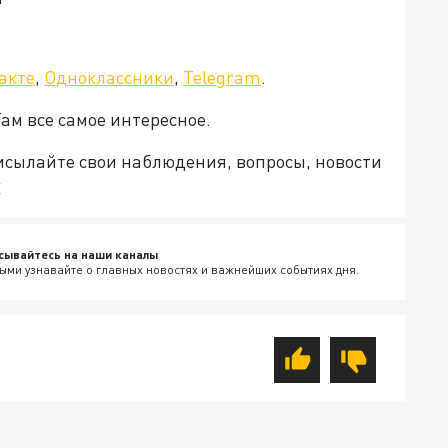
акте
,
Одноклассники
,
Telegram
.
Там все самое интересное.
рисылайте свои наблюдения, вопросы, новости
v
сывайтесь на наши каналы
ыми узнавайте о главных новостях и важнейших событиях дня.