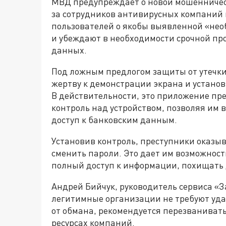
МВД предупреждает о новой мошенническ
за сотрудников антивирусных компаний
пользователей о якобы выявленной «нео
и убеждают в необходимости срочной пр
данных.
Под ложным предлогом защиты от утечк
жертву к демонстрации экрана и устано
В действительности, это приложение п
контроль над устройством, позволяя им 
доступ к банковским данным.
Установив контроль, преступники оказы
сменить пароли. Это дает им возможност
полный доступ к информации, похищать д
Андрей Бийчук, руководитель сервиса «З
легитимные организации не требуют уда
от обмана, рекомендуется перезваниват
ресурсах компаний.