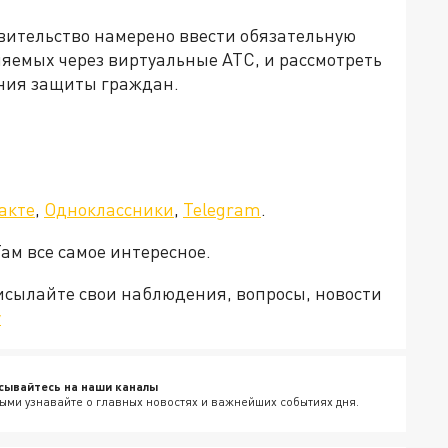
авительство намерено ввести обязательную
яемых через виртуальные АТС, и рассмотреть
ния защиты граждан.
акте
,
Одноклассники
,
Telegram
.
Там все самое интересное.
рисылайте свои наблюдения, вопросы, новости
v
сывайтесь на наши каналы
ыми узнавайте о главных новостях и важнейших событиях дня.