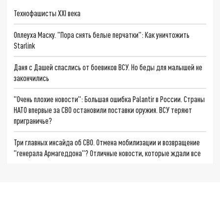
Технофашисты XXI века
Оплеуха Маску. "Пора снять белые перчатки": Как уничтожить
Starlink
Даня с Дашей спаслись от боевиков ВСУ. Но беды для малышей не
закончились
"Очень плохие новости": Большая ошибка Palantir в России. Страны
НАТО впервые за СВО остановили поставки оружия. ВСУ теряют
приграничье?
Три главных инсайда об СВО. Отмена мобилизации и возвращение
"генерала Армагеддона"? Отличные новости, которые ждали все