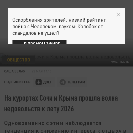
Оскорбления зрителей, низкий рейтинг,
война с Человеком-пауком: Колобок от
скандалов не ушёл?
В ПРЯМОМ ЭФИРЕ:
ОБЩЕСТВО
ФОТО: FREEPIK
САША БЕЛАЯ
22 МАЯ 14:13
ПОДПИШИТЕСЬ:
На курортах Сочи и Крыма прошла волна
недовольств к лету 2026
Одновременно с этим наблюдается
тенденция к снижению интереса к отдыху в