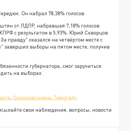
ередюк. Он набрал 78,38% голосов.
штян от ЛДПР, набравшая 7,18% голосов.
 КПРФ с результатом в 5,93%. Юрий Скворцов
а правду" оказался на четвёртом месте с
й" завершил выборы на пятом месте, получив
язанности губернатора, смог заручиться
едить на выборах.
а»!
акте
,
Одноклассники
,
Telegram
.
рисылайте свои наблюдения, вопросы, новости
v