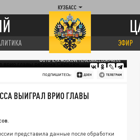
КУЗБАСС
ИЙ
Ц
АЛИТИКА
ЭФИР
ФОТО: ILYA MOSKOVETS/GLOBALLOOKPRESS
ПОДПИШИТЕСЬ:
АССА ВЫИГРАЛ ВРИО ГЛАВЫ
сов.
оссии представила данные после обработки