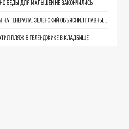
. НО БЕДЫ ДЛЯ МАЛЫШЕЙ НЕ ЗАКОНЧИЛИСЬ
"МЫ ВАС ЗАСТАВИМ": ЖУТКИЕ ДЕТАЛИ ОХОТЫ НА ГЕНЕРАЛА. ЗЕЛЕНСКИЙ ОБЪЯСНИЛ ГЛАВНЫЙ СМЫСЛ ТЕРАКТА В ЦЕНТРЕ МОСКВЫ
АТИЛ ПЛЯЖ В ГЕЛЕНДЖИКЕ В КЛАДБИЩЕ