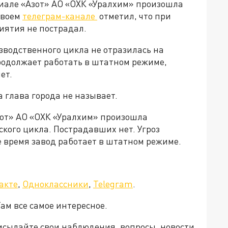
лиале «Азот» АО «ОХК «Уралхим» произошла
 своем
телеграм-канале
отметил, что при
иятия не пострадал.
изводственного цикла не отразилась на
продолжает работать в штатном режиме,
ет.
 глава города не называет.
Азот» АО «ОХК «Уралхим» произошла
кого цикла. Пострадавших нет. Угроз
е время завод работает в штатном режиме.
акте
,
Одноклассники
,
Telegram
.
Там все самое интересное.
рисылайте свои наблюдения, вопросы, новости