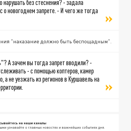
о нарушать без стеснения? - задала
 о новогоднем запрете. - И чего же тогда
ения "наказание должно быть беспощадным".
"? А зачем вы тогда запрет вводили? -
тслеживать - с помощью коптеров, камер
, а не уезжать из регионов в Куршавель на
ерритории.
сывайтесь на наши каналы
ыми узнавайте о главных новостях и важнейших событиях дня.