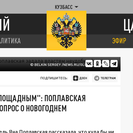
КУЗБАСС
ИЙ
Ц
АЛИТИКА
ЭФИР
© BELKIN SERGEY /NEWS.RU/GLOBALLOOKPRESS
ПОДПИШИТЕСЬ:
СПОЩАДНЫМ": ПОПЛАВСКАЯ
ОПРОС О НОВОГОДНЕМ
ль Яна Поплавская рассказала, что куда бы ни