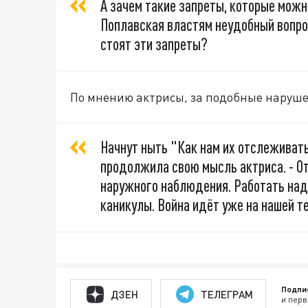
А зачем такие запреты, которые можн
Поплавская властям неудобный вопрос
стоят эти запреты?
По мнению актрисы, за подобные наруш
Начнут ныть "Как нам их отслеживать
продолжила свою мысль актриса. - О
наружного наблюдения. Работать надо
каникулы. Война идёт уже на нашей т
Подпи
ДЗЕН
ТЕЛЕГРАМ
и перв