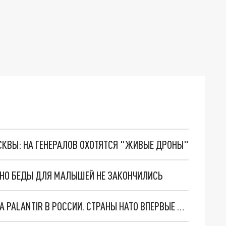
ОСКВЫ: НА ГЕНЕРАЛОВ ОХОТЯТСЯ "ЖИВЫЕ ДРОНЫ"
. НО БЕДЫ ДЛЯ МАЛЫШЕЙ НЕ ЗАКОНЧИЛИСЬ
"ОЧЕНЬ ПЛОХИЕ НОВОСТИ": БОЛЬШАЯ ОШИБКА PALANTIR В РОССИИ. СТРАНЫ НАТО ВПЕРВЫЕ ЗА СВО ОСТАНОВИЛИ ПОСТАВКИ ОРУЖИЯ. ВСУ ТЕРЯЮТ ПРИГРАНИЧЬЕ?