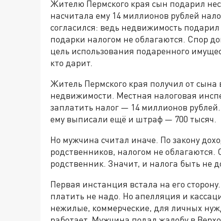
Жителю Пермского края сын подарил нес
насчитала ему 14 миллионов рублей нало
согласился: ведь недвижимость подарил 
подарки налогом не облагаются. Спор дош
цель использования подаренного имущес
кто дарит.
Житель Пермского края получил от сына 
недвижимости. Местная налоговая инспек
заплатить налог — 14 миллионов рублей. 
ему выписали ещё и штраф — 700 тысяч.
Но мужчина считал иначе. По закону дохо
родственников, налогом не облагаются. 
родственник. Значит, и налога быть не д
Первая инстанция встала на его сторону
платить не надо. Но апелляция и кассац
нежилые, коммерческие, для личных нужд
работает. Мужчина подал жалобу в Верхо