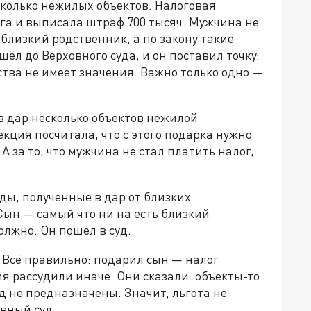
колько нежилых объектов. Налоговая
га и выписала штраф 700 тысяч. Мужчина не
близкий родственник, а по закону такие
ёл до Верховного суда, и он поставил точку:
тва не имеет значения. Важно только одно —
в дар несколько объектов нежилой
ция посчитала, что с этого подарка нужно
А за то, что мужчина не стал платить налог,
ды, полученные в дар от близких
Сын — самый что ни на есть близкий
олжно. Он пошёл в суд.
. Всё правильно: подарил сын — налог
ия рассудили иначе. Они сказали: объекты-то
 не предназначены. Значит, льгота не
вный суд.