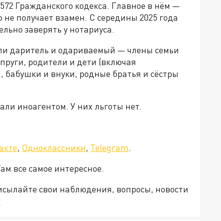
572 Гражданского кодекса. Главное в нём —
о не получает взамен. С середины 2025 года
льно заверять у нотариуса.
сли даритель и одариваемый — члены семьи
пруги, родители и дети (включая
 бабушки и внуки, родные братья и сёстры
али иноагентом. У них льготы нет.
акте
,
Одноклассники
,
Telegram
.
Там все самое интересное.
рисылайте свои наблюдения, вопросы, новости
v