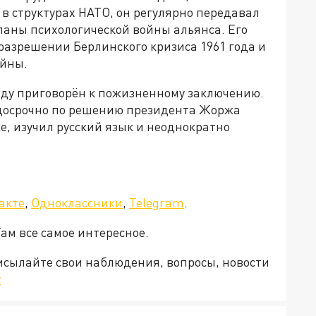
в структурах НАТО, он регулярно передавал
ланы психологической войны альянса. Его
разрешении Берлинского кризиса 1961 года и
ойны.
 году приговорён к пожизненному заключению.
у досрочно по решению президента Жоржа
, изучил русский язык и неоднократно
акте
,
Одноклассники
,
Telegram
.
Там все самое интересное.
рисылайте свои наблюдения, вопросы, новости
v