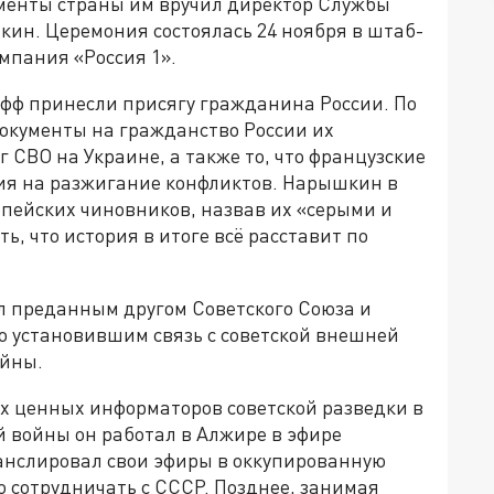
менты страны им вручил директор Службы
ин. Церемония состоялась 24 ноября в штаб-
мпания «Россия 1».
фф принесли присягу гражданина России. По
документы на гражданство России их
 СВО на Украине, а также то, что французские
ия на разжигание конфликтов. Нарышкин в
пейских чиновников, назвав их «серыми и
, что история в итоге всё расставит по
л преданным другом Советского Союза и
 установившим связь с советской внешней
ойны.
ых ценных информаторов советской разведки в
й войны он работал в Алжире в эфире
анслировал свои эфиры в оккупированную
 сотрудничать с СССР. Позднее, занимая