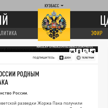
КУЗБАСС
ИЙ
Ц
АЛИТИКА
ЭФИР
NIKOLAY GYNGAZOV/GLOBALLOOKPRESS
ПОДПИШИТЕСЬ:
РОССИИ РОДНЫМ
АКА
нство России.
советской разведки Жоржа Пака получили