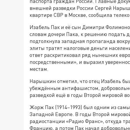
паспорта граждан России. Главные доку
внешней разведки России Сергей Нарышк
квартире СВР в Москве, сообщила телеко
Изабель Пак и её сын Димитри Фолимоно
словам дочери Пака, к решению подать 
подтолкнула западная пропаганда вокруг
элиты тратят налоговые деньги населен
ответ раскритиковал ряд нынешних евро
посредственными», и выразил уверенность
местам.
Нарышкин отметил, что отец Изабель бы
убеждённым антифашистом, добровольно
разведкой ещё в годы Второй мировой в
Жорж Пак (1914–1993) был одним из сам
Западной Европе. В годы Второй мирово
радиостанции «Радио Франс», откуда тр
Францию, а потом Пак начал добровольно