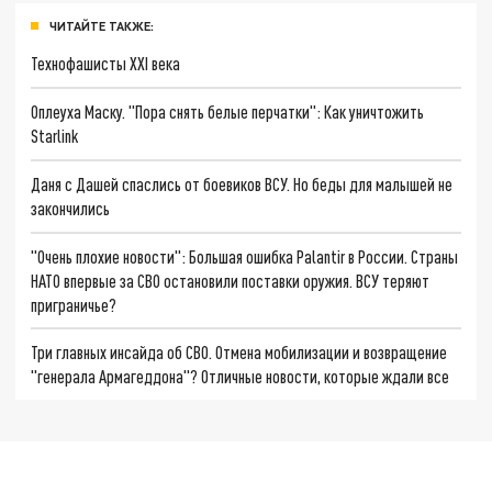
ЧИТАЙТЕ ТАКЖЕ:
Технофашисты XXI века
Оплеуха Маску. "Пора снять белые перчатки": Как уничтожить
Starlink
Даня с Дашей спаслись от боевиков ВСУ. Но беды для малышей не
закончились
"Очень плохие новости": Большая ошибка Palantir в России. Страны
НАТО впервые за СВО остановили поставки оружия. ВСУ теряют
приграничье?
Три главных инсайда об СВО. Отмена мобилизации и возвращение
"генерала Армагеддона"? Отличные новости, которые ждали все