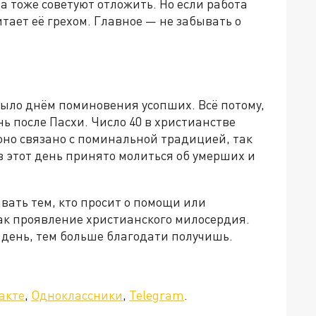
 тоже советуют отложить. Но если работа
тает её грехом. Главное — не забывать о
было днём поминовения усопших. Всё потому,
ь после Пасхи. Число 40 в христианстве
оно связано с поминальной традицией, так
 этот день принято молиться об умерших и
вать тем, кто просит о помощи или
к проявление христианского милосердия.
т день, тем больше благодати получишь.
акте
,
Одноклассники
,
Telegram
.