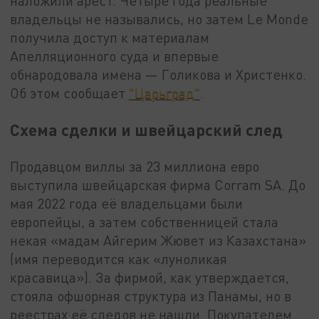
наложили арест. Четыре года реальные
владельцы не назывались, но затем Le Monde
получила доступ к материалам
Апелляционного суда и впервые
обнародовала имена — Голикова и Христенко.
Об этом сообщает
"Царьград"
.
Схема сделки и швейцарский след
Продавцом виллы за 23 миллиона евро
выступила швейцарская фирма Corram SA. До
мая 2022 года её владельцами были
европейцы, а затем собственницей стала
некая «мадам Айгерим Жювет из Казахстана»
(имя переводится как «луноликая
красавица»). За фирмой, как утверждается,
стояла офшорная структура из Панамы, но в
реестрах её следов не нашли. Покупателем