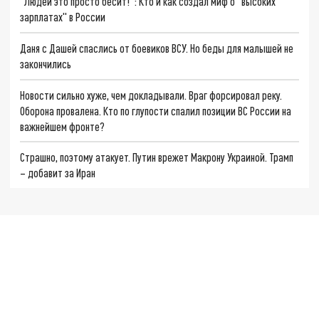
"Людей это просто бесит!": Кто и как создал миф о "высоких
зарплатах" в России
Даня с Дашей спаслись от боевиков ВСУ. Но беды для малышей не
закончились
Новости сильно хуже, чем докладывали. Враг форсировал реку.
Оборона провалена. Кто по глупости спалил позиции ВС России на
важнейшем фронте?
Страшно, поэтому атакует. Путин врежет Макрону Украиной. Трамп
– добавит за Иран