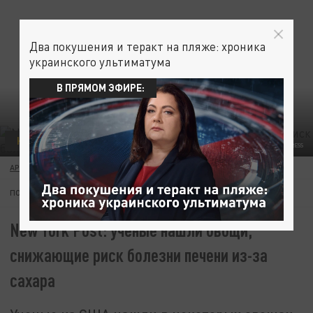
Два покушения и теракт на пляже: хроника
украинского ультиматума
В ПРЯМОМ ЭФИРЕ:
НАУКА
ФОТО: SERGEY ELAGIN/GLOBALLOOKPRESS
АРТЁМ САЗОНОВ
14 ОКТЯБРЯ 07:47
ПОДПИШИТЕСЬ:
New York Post: ученые нашли овощи,
снижающие риск болезни печени из-за
сахара