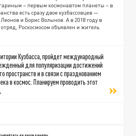
агариным – первым космонавтом планеты – в
анства есть сразу двое кузбассовцев —
еонов и Борис Волынов. А в 2018 году в
 отряд, Роскосмосом объявлен и житель
рритории Кузбасса, пройдет международный
чрежденный для популяризации достижений
го пространств и в связи с празднованием
ека в космос. Планируем проводить этот
,
сывайтесь на наши каналы