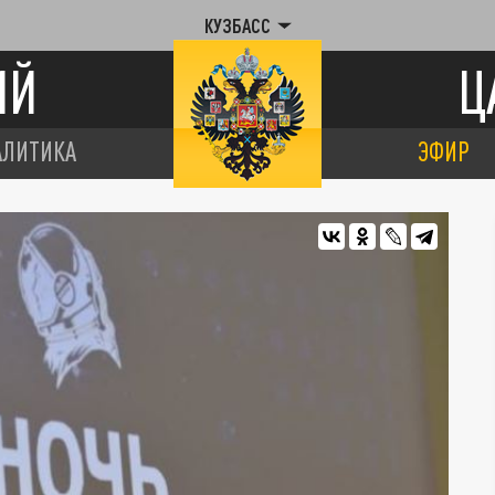
КУЗБАСС
ИЙ
Ц
АЛИТИКА
ЭФИР