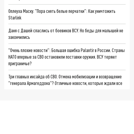
Оплеуха Маску. "Пора снять белые перчатки": Как уничтожить
Starlink
Даня с Дашей спаслись от боевиков ВСУ. Но беды для малышей не
закончились
"Очень плохие новости": Большая ошибка Palantir в России. Страны
НАТО впервые за СВО остановили поставки оружия. ВСУ теряют
приграничье?
Три главных инсайда об СВО. Отмена мобилизации и возвращение
"генерала Армагеддона"? Отличные новости, которые ждали все