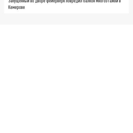
Запущенный во дворе фейерверк повредил балкон многоэтажки в
Кемерове