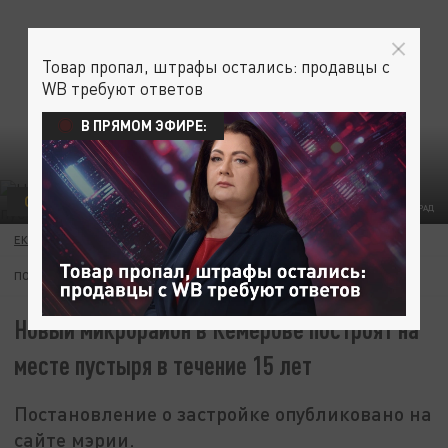
Товар пропал, штрафы остались: продавцы с
WB требуют ответов
В ПРЯМОМ ЭФИРЕ:
ОБЩЕСТВО
ФОТО: ЦАРЬГРАД
ЕКАТЕРИНА КНЯЗЕВА
26 ИЮНЯ 11:28
ПОДПИШИТЕСЬ:
Новый микрорайон в Кемерове построят на
месте пустыря в течение 15 лет
Постановление о застройке опубликовано на
сайте мэрии.