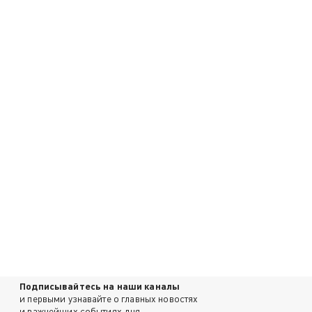
Подписывайтесь на наши каналы
и первыми узнавайте о главных новостях
и важнейших событиях дня.