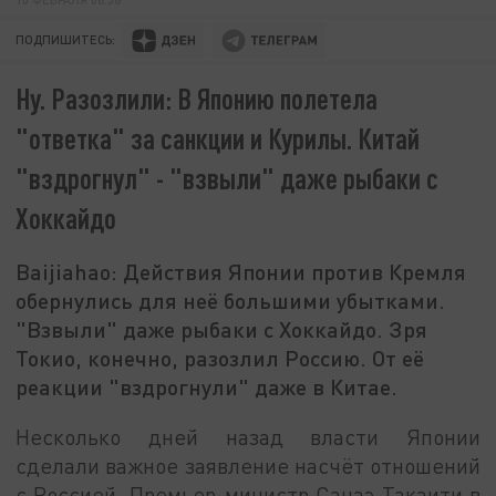
ПОДПИШИТЕСЬ:
Ну. Разозлили: В Японию полетела
"ответка" за санкции и Курилы. Китай
"вздрогнул" - "взвыли" даже рыбаки с
Хоккайдо
Baijiahao: Действия Японии против Кремля
обернулись для неё большими убытками.
"Взвыли" даже рыбаки с Хоккайдо. Зря
Токио, конечно, разозлил Россию. От её
реакции "вздрогнули" даже в Китае.
Несколько дней назад власти Японии
сделали важное заявление насчёт отношений
с Россией. Премьер-министр Санаэ Такаити в