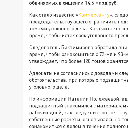
обвиняемых в хищении 14,6 млрд руб.
Как стало известно «
Коммерсанту
», след
председательствующего ограничить подс
томами уголовного дела. Как считает сл
время, чтобы истек срок уголовного пре
Следователь Биктимирова обратила внима
время, чтобы ознакомиться с 72-мя и 93-
утверждает, что более 120 томов хранятс
Адвокаты не согласились с доводами сл
обстоятельства, при которых подзащит
уголовного дела.
По информации Наталии Полежаевой, адв
подзащитный знакомился с материалами д
рабочих дней, как следует из соответст
собственные расчеты, основываясь на то
ознакомиться с делом в течение полного р