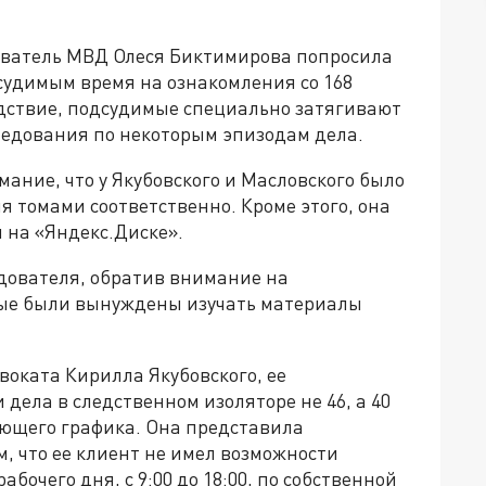
ователь МВД Олеся Биктимирова попросила
удимым время на ознакомления со 168
едствие, подсудимые специально затягивают
следования по некоторым эпизодам дела.
ние, что у Якубовского и Масловского было
мя томами соответственно. Кроме этого, она
я на «Яндекс.Диске».
едователя, обратив внимание на
ные были вынуждены изучать материалы
оката Кирилла Якубовского, ее
ела в следственном изоляторе не 46, а 40
вующего графика. Она представила
м, что ее клиент не имел возможности
абочего дня, с 9:00 до 18:00, по собственной