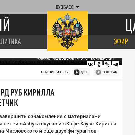
КУЗБАСС
ИЙ
Ц
АЛИТИКА
ЭФИР
КИРИЛЛ ЯКУБОВСКИЙ. ФОТО: "КОММЕРСАНТ"
ПОДПИШИТЕСЬ:
ЛРД РУБ КИРИЛЛА
ЕТЧИК
 завершить ознакомление с материалами
а сетей «Азбука вкуса» и «Кофе Хауз» Кирилла
а Масловского и еще двух фигурантов,