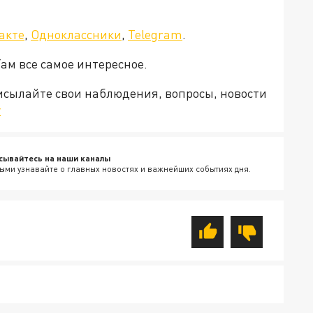
акте
,
Одноклассники
,
Telegram
.
Там все самое интересное.
рисылайте свои наблюдения, вопросы, новости
v
сывайтесь на наши каналы
ыми узнавайте о главных новостях и важнейших событиях дня.