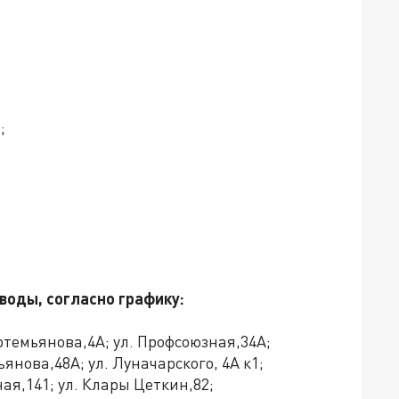
5;
воды, согласно графику:
артемьянова,4А; ул. Профсоюзная,34А;
ьянова,48А; ул. Луначарского, 4А к1;
ная,141; ул. Клары Цеткин,82;