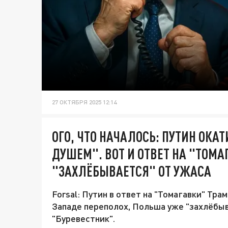
27 ОКТЯБРЯ 2025 12:14
ОГО, ЧТО НАЧАЛОСЬ: ПУТИН ОК
ДУШЕМ". ВОТ И ОТВЕТ НА "ТОМ
"ЗАХЛЁБЫВАЕТСЯ" ОТ УЖАСА
Forsal: Путин в ответ на "Томагавки" Тра
Западе переполох, Польша уже "захлёбыв
"Буревестник".