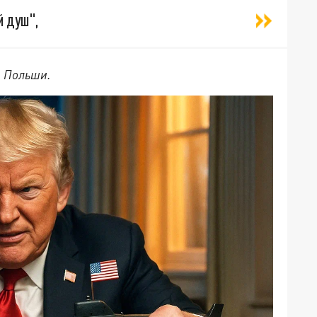
й душ",
 Польши.