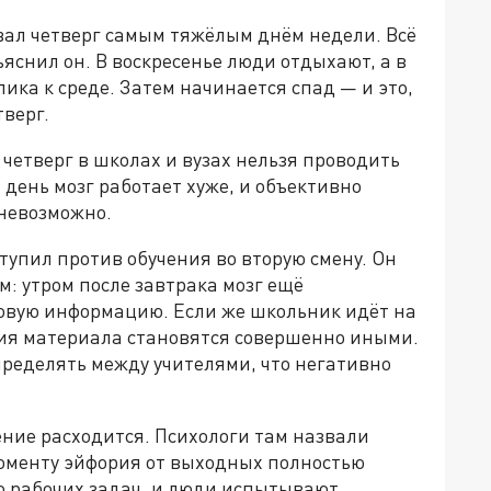
ал четверг самым тяжёлым днём недели. Всё
яснил он. В воскресенье люди отдыхают, а в
ика к среде. Затем начинается спад — и это,
верг.
 четверг в школах и вузах нельзя проводить
 день мозг работает хуже, и объективно
 невозможно.
тупил против обучения во вторую смену. Он
тм: утром после завтрака мозг ещё
овую информацию. Если же школьник идёт на
ния материала становятся совершенно иными.
пределять между учителями, что негативно
ение расходится. Психологи там назвали
оменту эйфория от выходных полностью
о рабочих задач, и люди испытывают