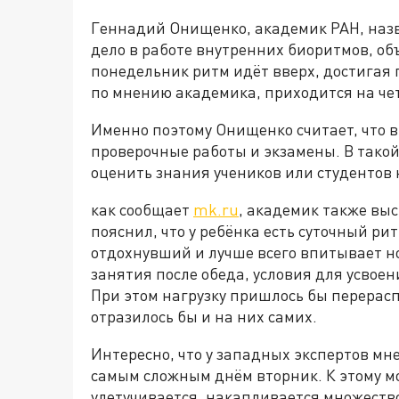
Геннадий Онищенко, академик РАН, назв
дело в работе внутренних биоритмов, объ
понедельник ритм идёт вверх, достигая п
по мнению академика, приходится на чет
Именно поэтому Онищенко считает, что в
проверочные работы и экзамены. В такой
оценить знания учеников или студентов
как сообщает
mk.ru
, академик также выс
пояснил, что у ребёнка есть суточный ри
отдохнувший и лучше всего впитывает н
занятия после обеда, условия для усвое
При этом нагрузку пришлось бы перерас
отразилось бы и на них самих.
Интересно, что у западных экспертов мн
самым сложным днём вторник. К этому м
улетучивается, накапливается множеств