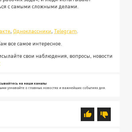
ься с самыми сложными делами.
акте
,
Одноклассники
,
Telegram
.
Там все самое интересное.
рисылайте свои наблюдения, вопросы, новости
v
сывайтесь на наши каналы
ыми узнавайте о главных новостях и важнейших событиях дня.