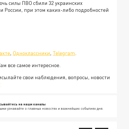
очь силы ПВО сбили 32 украинских
 России, при этом каких-либо подробностей
акте
,
Одноклассники
,
Telegram
.
Там все самое интересное.
рисылайте свои наблюдения, вопросы, новости
v
сывайтесь на наши каналы
ыми узнавайте о главных новостях и важнейших событиях дня.