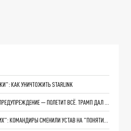
ТКИ": КАК УНИЧТОЖИТЬ STARLINK
"РАЗВЯЗКА ОЧЕНЬ БЛИЗКА": ПУТИН СДЕЛАЛ ПРЕДУПРЕЖДЕНИЕ — ПОЛЕТИТ ВСЁ. ТРАМП ДАЛ РОССИИ ВРЕМЯ? СВОДКА ГЛАЗАМИ ВОЕНКОРОВ
"БЕЛОУСОВ ПО-СЕРЬЁЗНОМУ НЕ БРАЛСЯ ЗА НИХ": КОМАНДИРЫ СМЕНИЛИ УСТАВ НА "ПОНЯТИЯ"