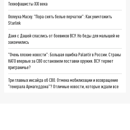
Технофашисты XXI века
Оплеуха Маску. "Пора снять белые перчатки": Как уничтожить
Starlink
Даня с Дашей спаслись от боевиков ВСУ. Но беды для малышей не
закончились
"Очень плохие новости": Большая ошибка Palantir в России. Страны
НАТО впервые за СВО остановили поставки оружия. ВСУ теряют
приграничье?
Три главных инсайда об СВО. Отмена мобилизации и возвращение
"генерала Армагеддона"? Отличные новости, которые ждали все