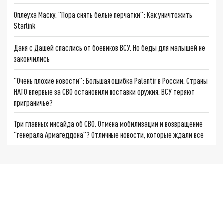
Оплеуха Маску. "Пора снять белые перчатки": Как уничтожить
Starlink
Даня с Дашей спаслись от боевиков ВСУ. Но беды для малышей не
закончились
"Очень плохие новости": Большая ошибка Palantir в России. Страны
НАТО впервые за СВО остановили поставки оружия. ВСУ теряют
приграничье?
Три главных инсайда об СВО. Отмена мобилизации и возвращение
"генерала Армагеддона"? Отличные новости, которые ждали все