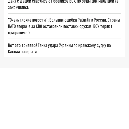
Даня с Дашей спаслись от боевиков ВСУ. Но беды для малышей не
закончились
"Очень плохие новости": Большая ошибка Palantir в России. Страны
НАТО впервые за СВО остановили поставки оружия. ВСУ теряют
приграничье?
Вот это триллер! Тайна удара Украины по иранскому судну на
Каспии раскрыта