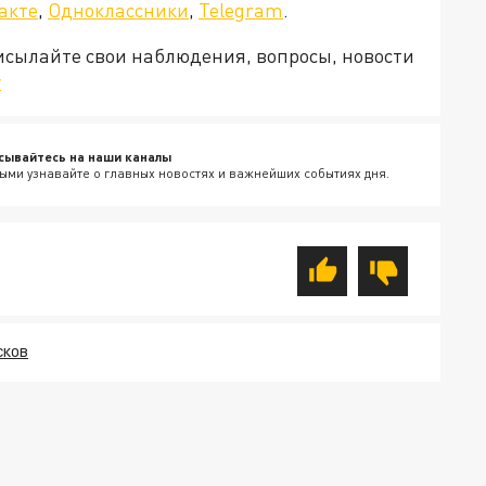
акте
,
Одноклассники
,
Telegram
.
рисылайте свои наблюдения, вопросы, новости
v
сывайтесь на наши каналы
ыми узнавайте о главных новостях и важнейших событиях дня.
СКОВ