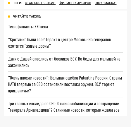
ТЕГИ:
СТАС КОСТЮШКИН
ФИЛИПП КИРКОРОВ
ШОУ "МАСКА"
ЧИТАЙТЕ ТАКЖЕ:
Технофашисты XXI века
"Кротами" были все? Теракт в центре Москвы: На генералов
охотятся "живые дроны"
Даня с Дашей спаслись от боевиков ВСУ. Но беды для малышей не
закончились
"Очень плохие новости": Большая ошибка Palantir в России. Страны
НАТО впервые за СВО остановили поставки оружия. ВСУ теряют
приграничье?
Три главных инсайда об СВО. Отмена мобилизации и возвращение
"генерала Армагеддона"? Отличные новости, которые ждали все