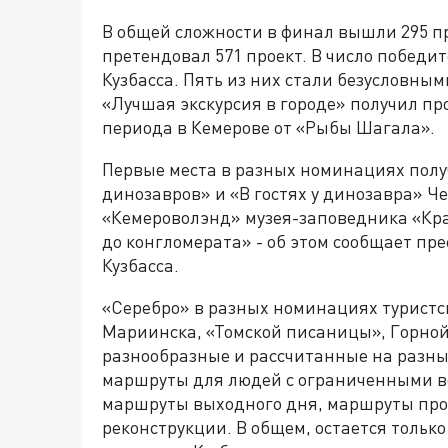
В общей сложности в финал вышли 295 про
претендовал 571 проект. В число победи
Кузбасса. Пять из них стали безусловны
«Лучшая экскурсия в городе» получил про
периода в Кемерове от «Рыбы Шагала».
Первые места в разных номинациях получ
динозавров» и «В гостях у динозавра» Че
«Кемероволэнд» музея-заповедника «Кра
до конгломерата» - об этом сообщает п
Кузбасса.
«Серебро» в разных номинациях туристс
Мариинска, «Томской писаницы», Горно
разнообразные и рассчитанные на разных
маршруты для людей с ограниченными в
маршруты выходного дня, маршруты про
реконструкции. В общем, остается тольк