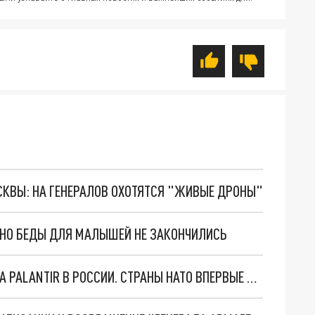
ОСКВЫ: НА ГЕНЕРАЛОВ ОХОТЯТСЯ "ЖИВЫЕ ДРОНЫ"
. НО БЕДЫ ДЛЯ МАЛЫШЕЙ НЕ ЗАКОНЧИЛИСЬ
"ОЧЕНЬ ПЛОХИЕ НОВОСТИ": БОЛЬШАЯ ОШИБКА PALANTIR В РОССИИ. СТРАНЫ НАТО ВПЕРВЫЕ ЗА СВО ОСТАНОВИЛИ ПОСТАВКИ ОРУЖИЯ. ВСУ ТЕРЯЮТ ПРИГРАНИЧЬЕ?