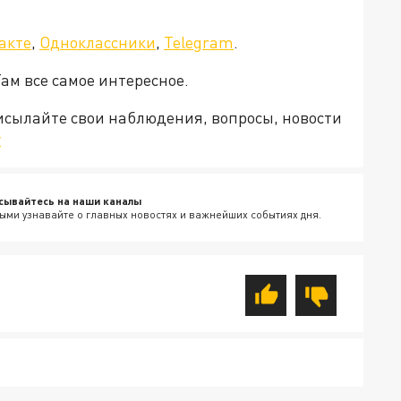
акте
,
Одноклассники
,
Telegram
.
Там все самое интересное.
рисылайте свои наблюдения, вопросы, новости
v
сывайтесь на наши каналы
ыми узнавайте о главных новостях и важнейших событиях дня.