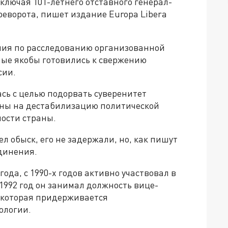
ключая 101-летнего отставного генерал-
реворота, пишет издание Europa Libera
ия по расследованию организованной
мые якобы готовились к свержению
сии.
ась с целью подорвать суверенитет
ены на дестабилизацию политической
ности страны.
ел обыск, его не задержали, но, как пишут
динения.
ода, с 1990-х годов активно участвовал в
1992 год он занимал должность вице-
 которая придерживается
ологии.