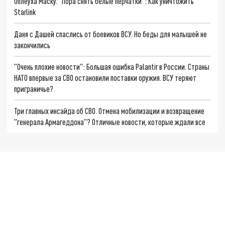
Оплеуха Маску. "Пора снять белые перчатки": Как уничтожить
Starlink
Даня с Дашей спаслись от боевиков ВСУ. Но беды для малышей не
закончились
"Очень плохие новости": Большая ошибка Palantir в России. Страны
НАТО впервые за СВО остановили поставки оружия. ВСУ теряют
приграничье?
Три главных инсайда об СВО. Отмена мобилизации и возвращение
"генерала Армагеддона"? Отличные новости, которые ждали все