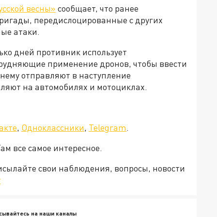
усской весны»
сообщает, что ранее
ригады, передислоцированные с других
ые атаки.
лько дней противник использует
трудняющие применение дронов, чтобы ввести
жнему отправляют в наступление
вляют на автомобилях и мотоциклах.
акте
,
Одноклассники
,
Telegram
.
Там все самое интересное.
рисылайте свои наблюдения, вопросы, новости
v
сывайтесь на наши каналы