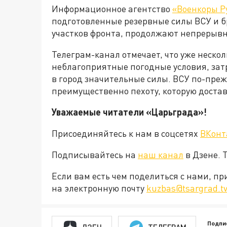
Информационное агентство
«Военкоры Р
подготовленные резервные силы ВСУ и б
участков фронта, продолжают непрерывн
Телеграм-канал отмечает, что уже неско
неблагоприятные погодные условия, за
в город значительные силы. ВСУ по-пре
преимущественно пехоту, которую доста
Уважаемые читатели «Царьграда»!
Присоединяйтесь к нам в соцсетях
ВКонт
Подписывайтесь на
наш канал
в Дзене. 
Если вам есть чем поделиться с нами, п
на электронную почту
kuzbas@tsargrad.t
Подпи
ДЗЕН
ТЕЛЕГРАМ