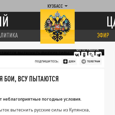
КУЗБАСС
ИЙ
Ц
АЛИТИКА
ЭФИР
ФОТО: FREEPIK
ПОДПИШИТЕСЬ:
 БОИ, ВСУ ПЫТАЮТСЯ
т неблагоприятные погодные условия.
ток вытеснить русские силы из Купянска,