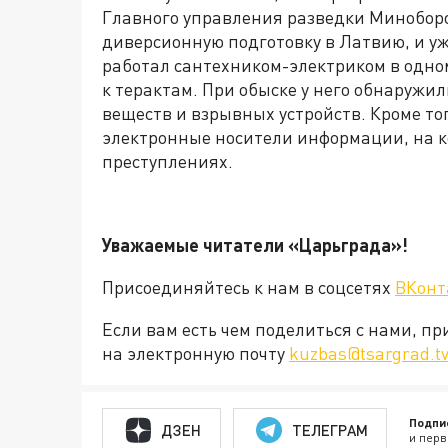
Главного управления разведки Минобор
диверсионную подготовку в Латвию, и уже
работал сантехником-электриком в одном
к терактам. При обыске у него обнаруж
веществ и взрывных устройств. Кроме тог
электронные носители информации, на к
преступлениях.
Уважаемые читатели «Царьграда»!
Присоединяйтесь к нам в соцсетях
ВКонт
Если вам есть чем поделиться с нами, п
на электронную почту
kuzbas@tsargrad.t
Подпи
ДЗЕН
ТЕЛЕГРАМ
и перв