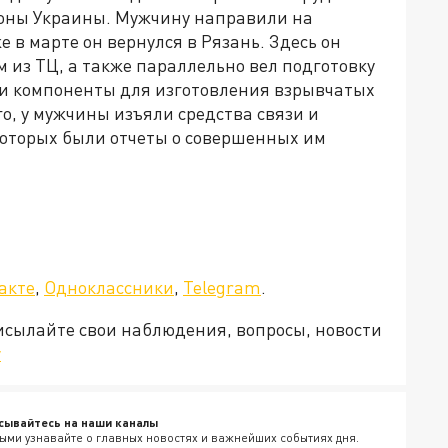
оны Украины. Мужчину направили на
 в марте он вернулся в Рязань. Здесь он
 из ТЦ, а также параллельно вел подготовку
или компоненты для изготовления взрывчатых
о, у мужчины изъяли средства связи и
оторых были отчеты о совершенных им
акте
,
Одноклассники
,
Telegram
.
рисылайте свои наблюдения, вопросы, новости
v
сывайтесь на наши каналы
ыми узнавайте о главных новостях и важнейших событиях дня.