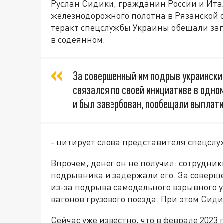
Руслан Сидики, гражданин России и Ита
железнодорожного полотна в Рязанской обл
теракт спецслужбы Украины обещали запл
в содеянном.
За совершенный им подрыв украински
связался по своей инициативе в одн
и был завербован, пообещали выплати
- цитирует слова представителя спецсл
Впрочем, денег он не получил: сотрудни
подрывника и задержали его. За соверше
из-за подрыва самодельного взрывного у
вагонов грузового поезда. При этом Сид
Сейчас уже известно, что в феврале 2023