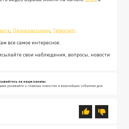
акте
,
Одноклассники
,
Telegram
.
Там все самое интересное.
рисылайте свои наблюдения, вопросы, новости
v
сывайтесь на наши каналы
ыми узнавайте о главных новостях и важнейших событиях дня.