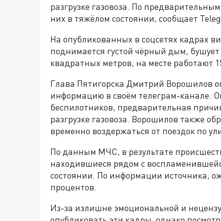
разгрузке газовоза. По предварительным
них в тяжёлом состоянии, сообщает Tele
На опубликованных в соцсетях кадрах ви
поднимается густой чёрный дым, бушует
квадратных метров, на месте работают 1
Глава Пятигорска Дмитрий Ворошилов оп
информацию в своём телеграм-канале. Он
беспилотников, предварительная причи
разгрузке газовоза. Ворошилов также обр
временно воздержаться от поездок по ул
По данным МЧС, в результате происшест
находившиеся рядом с воспламенившейся
состоянии. По информации источника, ож
процентов.
Из-за излишне эмоциональной и нецензу
опубликовать эти кадры. однако посмот