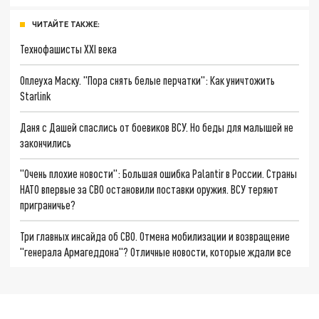
ЧИТАЙТЕ ТАКЖЕ:
Технофашисты XXI века
Оплеуха Маску. "Пора снять белые перчатки": Как уничтожить
Starlink
Даня с Дашей спаслись от боевиков ВСУ. Но беды для малышей не
закончились
"Очень плохие новости": Большая ошибка Palantir в России. Страны
НАТО впервые за СВО остановили поставки оружия. ВСУ теряют
приграничье?
Три главных инсайда об СВО. Отмена мобилизации и возвращение
"генерала Армагеддона"? Отличные новости, которые ждали все