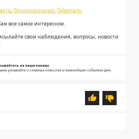
акте
,
Одноклассники
,
Telegram
.
Там все самое интересное.
рисылайте свои наблюдения, вопросы, новости
v
сывайтесь на наши каналы
ыми узнавайте о главных новостях и важнейших событиях дня.